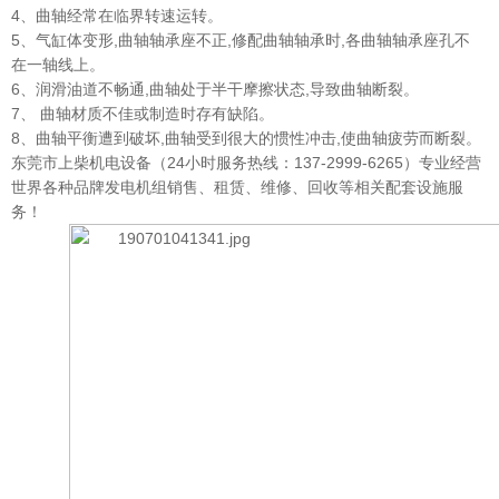
4、曲轴经常在临界转速运转。
5、气缸体变形,曲轴轴承座不正,修配曲轴轴承时,各曲轴轴承座孔不
在一轴线上。
6、润滑油道不畅通,曲轴处于半干摩擦状态,导致曲轴断裂。
7、 曲轴材质不佳或制造时存有缺陷。
8、曲轴平衡遭到破坏,曲轴受到很大的惯性冲击,使曲轴疲劳而断裂。
东莞市上柴机电设备（24小时服务热线：137-2999-6265）专业经营
世界各种品牌发电机组销售、租赁、维修、回收等相关配套设施服
务！