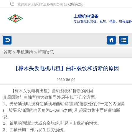
13729996265
欢迎来到上柴机电设备有限公司
上柴机电设备
专业发电机出租、租赁、销售、维修服务
>
>
首页
手机网站
新闻资讯
【樟木头发电机出租】曲轴裂纹和折断的原因
2019-08-09
【樟木头发电机出租】曲轴裂纹和折断的原因
其原因除与曲轴弯扭大致相同外,还有以下几个方面。
1、光磨轴颈时,没有使轴颈与曲轴臂(曲柄)连接处保持一定的内圆角
(一般要求轴颈的内圆角为1~3mm之间),引起应力集中而使曲轴断
裂。
2、轴承的间隙过大或合金脱落,引起冲击载荷的增大。
3、曲轴长期工作后发生疲劳损伤。